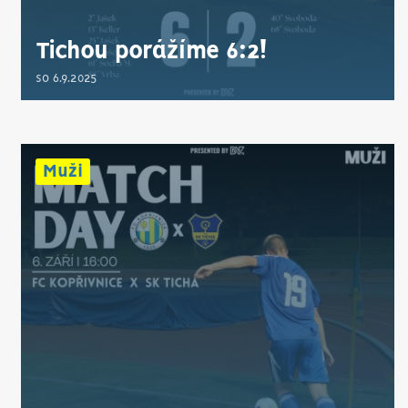
Tichou porážíme 6:2!
so 6.9.2025
Muži