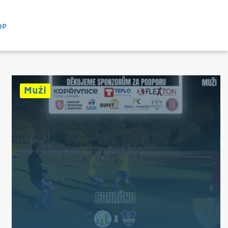
OP
Muži