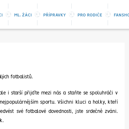
CI
ML. ŽÁCI
PŘÍPRAVKY
PRO RODIČE
FANSH
ých fotbalistů.
le i starší přijďte mezi nás a staňte se spoluhráči v
nejpopulárnějším sportu. Všichni kluci a holky, kteří
vést své fotbalové dovednosti, jste srdečně zváni.
k.