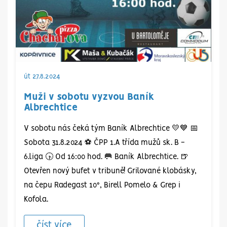
FC Kopřivnice
1. FK Spartak
FC Kopřivnice
FC Kopřivnice
TJ Sokol
Fotbalový klub
Fotbalový klub
FC Kopřivnice
Jablunkov
Kateřinice, z.s.
SLAVIA OPAVA,
SLAVIA OPAVA,
út 27.8.2024
so 23.8.
| 13:30
z.s.
z.s.
út 16.9.
| 16:00
1:4
Muži v sobotu vyzvou Baník
so 23.8.
so 23.8.
| 09:00
| 11:00
5:9
Albrechtice
2:9
1:7
V sobotu nás čeká tým Baník Albrechtice 💛💙 📅
Sobota 31.8.2024 ⚽ ČPP 1.A třída mužů sk. B -
6.liga 🕟 Od 16:00 hod. 🥅 Baník Albrechtice. 🍺
Otevřen nový bufet v tribuně! Grilované klobásky,
na čepu Radegast 10°, Birell Pomelo & Grep i
TJ Tatran
FC Kopřivnice
Kofola.
Mankovice,spolek
FC Kopřivnice
SK Beskyd
FC Odra
FC Odra
FC Kopřivnice
FC Kopřivnice
Frenštát A
st 27.8.
| 17:30
číst více
Petřkovice
Petřkovice