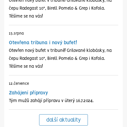
8:0
Otevřen nový bufet v tribuně! Grilované klobásky, na
16:1
FK Staříč z.s.
FC Kopřivnice
čepu Radegast 10°, Birell Pomelo & Grep i Kofola.
Těšíme se na vás!
so 25.10.
| 12:00
5:0
15.
srpna
Otevřena tribuna i nový bufet!
Otevřen nový bufet v tribuně! Grilované klobásky, na
Fotbalový klub
FC Kopřivnice
čepu Radegast 10°, Birell Pomelo & Grep i Kofola.
Bospor Bohumín
FC Kopřivnice
BFK Frýdlant n.O.
Těšíme se na vás!
z.s.
so 8.11.
| 11:00
út 28.10.
| 10:00
1:8
FK SLAVIA
FC Kopřivnice
12.
července
12:0
ORLOVÁ
Zahájení přípravy
ne 2.11.
| 10:00
Tým mužů zahájí přípravu v úterý 16.7.2024.
6:2
další aktuality