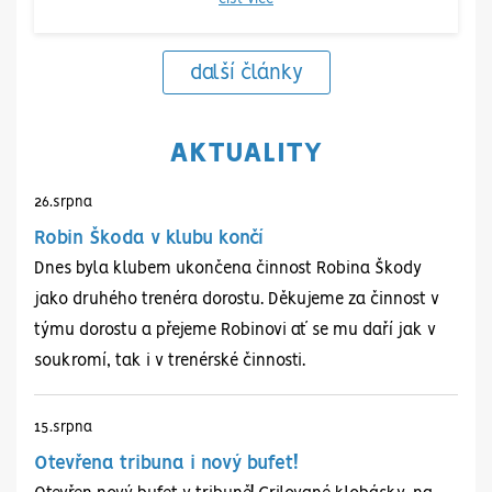
4:1
další články
FC Kopřivnice
MFK Slavoj
FC Kopřivnice
Spolek SK
Bruntál, z. s.
Brušperk
so 18.10.
so 25.10.
| 09:00
| 12:00
AKTUALITY
11:1
0:3
26.
srpna
FC Kopřivnice
TJ Sokol Dobrá
Robin Škoda v klubu končí
so 18.10.
| 11:30
Dnes byla klubem ukončena činnost Robina Škody
3:4
jako druhého trenéra dorostu. Děkujeme za činnost v
týmu dorostu a přejeme Robinovi ať se mu daří jak v
soukromí, tak i v trenérské činnosti.
Fotbalový klub
MFK Slavoj
FC Kopřivnice
FC Kopřivnice
Bospor Bohumín
Bruntál, z. s.
15.
srpna
z.s.
so 25.10.
| 10:00
Otevřena tribuna i nový bufet!
út 28.10.
| 12:00