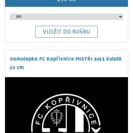
Samolepka FC Kopřivnice MISTŘI 2023 kulatá
10 cm