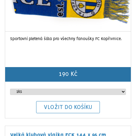
Sportovní pletená šála pro všechny fanoušky FC Kopřivnice.
190 Kč
Velká klubová vlajka FCK 144 x 96 cm