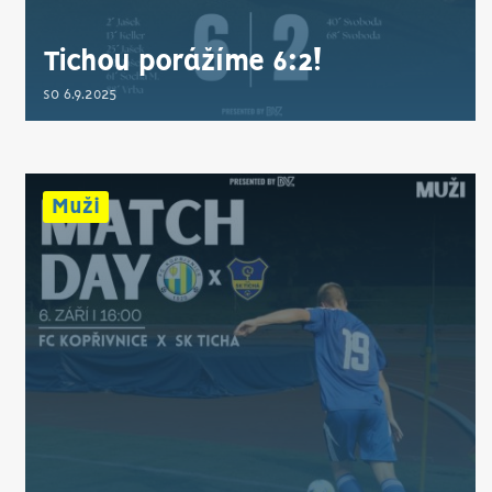
Tichou porážíme 6:2!
so 6.9.2025
Muži