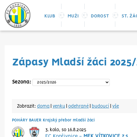
KLUB
MUŽI
DOROST
ST. ŽÁ
Zápasy Mladší žáci 2025/
Sezona:
Zobrazit:
doma
|
venku
|
odehrané
|
budoucí
|
vše
POHÁRY BAUER Krajský přebor mladší žáci
3. kolo, so 16.8.2025
FC Kopřivnice
-
MFK VÍTKOVICE z.s.