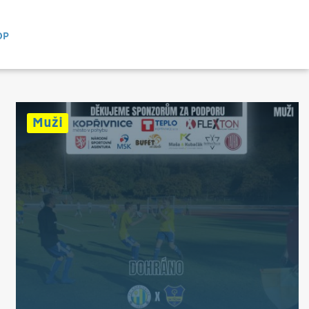
OP
Muži