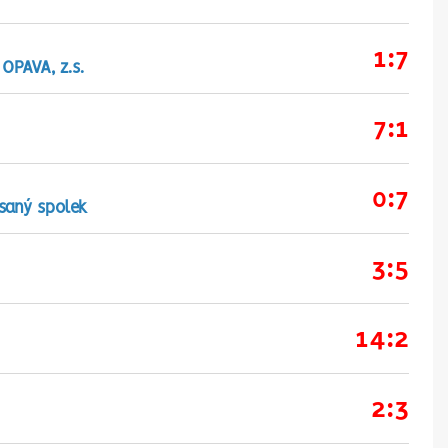
1:7
OPAVA, z.s.
7:1
0:7
saný spolek
3:5
14:2
2:3