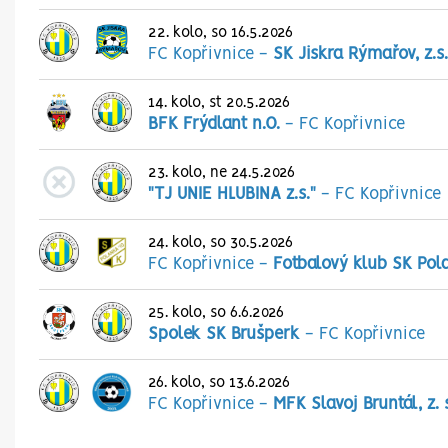
22. kolo, so 16.5.2026
FC Kopřivnice
-
SK Jiskra Rýmařov, z.s.
14. kolo, st 20.5.2026
BFK Frýdlant n.O.
-
FC Kopřivnice
23. kolo, ne 24.5.2026
"TJ UNIE HLUBINA z.s."
-
FC Kopřivnice
24. kolo, so 30.5.2026
FC Kopřivnice
-
Fotbalový klub SK Pol
25. kolo, so 6.6.2026
Spolek SK Brušperk
-
FC Kopřivnice
26. kolo, so 13.6.2026
FC Kopřivnice
-
MFK Slavoj Bruntál, z. 