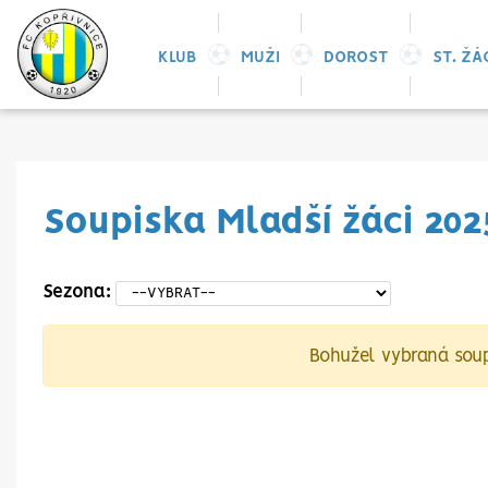
KLUB
MUŽI
DOROST
ST. ŽÁ
Soupiska Mladší žáci 202
Sezona:
Bohužel vybraná soup