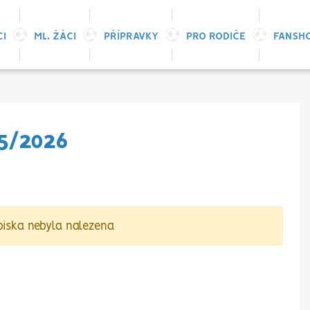
CI
ML. ŽÁCI
PŘÍPRAVKY
PRO RODIČE
FANSH
5/2026
iska nebyla nalezena