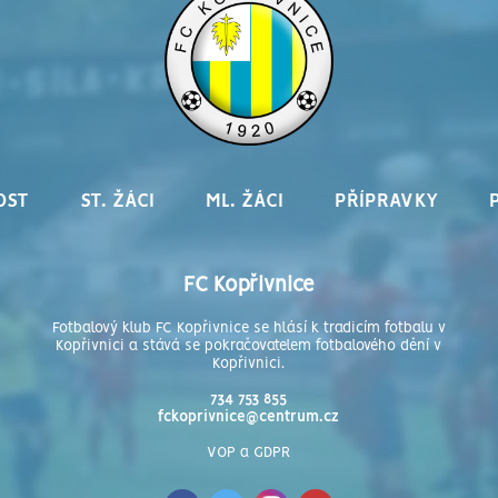
OST
ST. ŽÁCI
ML. ŽÁCI
PŘÍPRAVKY
FC Kopřivnice
Fotbalový klub FC Kopřivnice se hlásí k tradicím fotbalu v
Kopřivnici a stává se pokračovatelem fotbalového dění v
Kopřivnici.
734 753 855
fckoprivnice@centrum.cz
VOP a GDPR