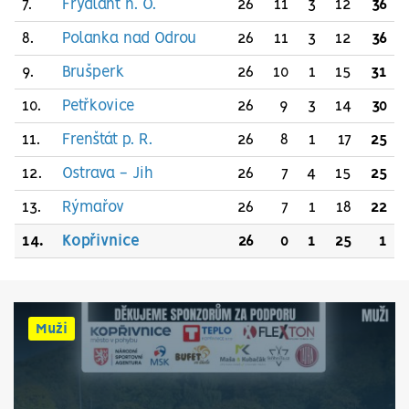
7.
Frýdlant n. O.
26
11
3
12
36
8.
Polanka nad Odrou
26
11
3
12
36
9.
Brušperk
26
10
1
15
31
10.
Petřkovice
26
9
3
14
30
11.
Frenštát p. R.
26
8
1
17
25
12.
Ostrava - Jih
26
7
4
15
25
13.
Rýmařov
26
7
1
18
22
14.
Kopřivnice
26
0
1
25
1
Muži