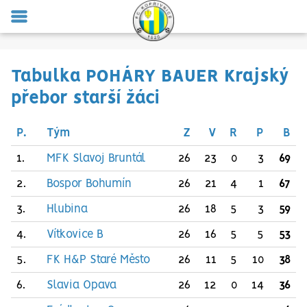
MENU
Tabulka POHÁRY BAUER Krajský
přebor starší žáci
P.
Tým
Z
V
R
P
B
1.
MFK Slavoj Bruntál
26
23
0
3
69
2.
Bospor Bohumín
26
21
4
1
67
3.
Hlubina
26
18
5
3
59
4.
Vítkovice B
26
16
5
5
53
5.
FK H&P Staré Město
26
11
5
10
38
6.
Slavia Opava
26
12
0
14
36