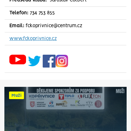
Předseda klubu:
Jaroslav Colbert
Telefon:
734 753 855
Email:
fckoprivnice@centrum.cz
www.fckoprivnice.cz
Muži