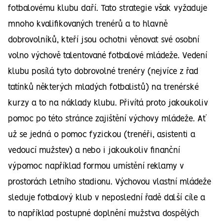
fotbalovému klubu daří. Tato strategie však vyžaduje
mnoho kvalifikovaných trenérů a to hlavně
dobrovolníků, kteří jsou ochotni věnovat své osobní
volno výchově talentované fotbalové mládeže. Vedení
klubu posílá tyto dobrovolné trenéry (nejvíce z řad
tatínků některých mladých fotbalistů) na trenérské
kurzy a to na náklady klubu. Přivítá proto jakoukoliv
pomoc po této stránce zajištění výchovy mládeže. Ať
už se jedná o pomoc fyzickou (trenéři, asistenti a
vedoucí mužstev) a nebo i jakoukoliv finanční
výpomoc například formou umístění reklamy v
prostorách Letního stadionu. Výchovou vlastní mládeže
sleduje fotbalový klub v neposlední řadě další cíle a
to například postupné doplnění mužstva dospělých