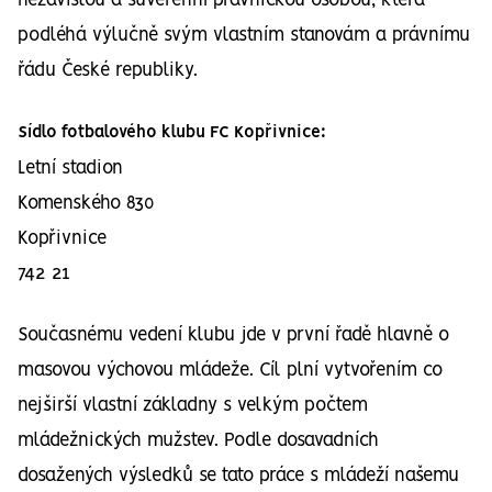
nezávislou a suverénní právnickou osobou, která
podléhá výlučně svým vlastním stanovám a právnímu
řádu České republiky.
Sídlo fotbalového klubu FC Kopřivnice:
Letní stadion
Komenského 830
Kopřivnice
742 21
Současnému vedení klubu jde v první řadě hlavně o
masovou výchovou mládeže. Cíl plní vytvořením co
nejširší vlastní základny s velkým počtem
mládežnických mužstev. Podle dosavadních
dosažených výsledků se tato práce s mládeží našemu