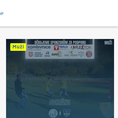
OP
Muži