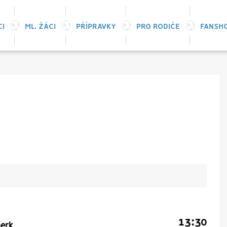
CI
ML. ŽÁCI
PŘÍPRAVKY
PRO RODIČE
FANSH
13:30
berk