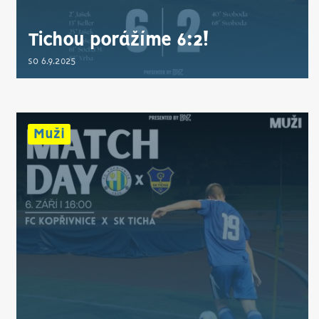
Tichou porážíme 6:2!
so 6.9.2025
Muži