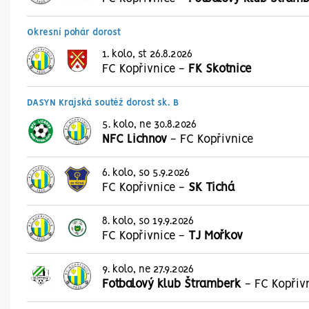
Okresní pohár dorost
1. kolo, st 26.8.2026
FC Kopřivnice
-
FK Skotnice
DASYN Krajská soutěž dorost sk. B
5. kolo, ne 30.8.2026
NFC Lichnov
-
FC Kopřivnice
6. kolo, so 5.9.2026
FC Kopřivnice
-
SK Tichá
8. kolo, so 19.9.2026
FC Kopřivnice
-
TJ Mořkov
9. kolo, ne 27.9.2026
Fotbalový klub Štramberk
-
FC Kopřiv