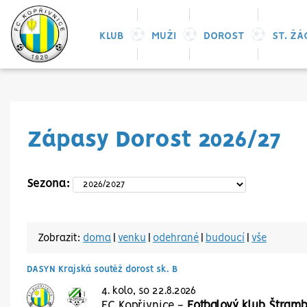
KLUB
MUŽI
DOROST
ST. ŽÁ
Zápasy Dorost 2026/27
Sezona:
Zobrazit:
doma
|
venku
|
odehrané
|
budoucí
|
vše
DASYN Krajská soutěž dorost sk. B
4. kolo, so 22.8.2026
FC Kopřivnice
-
Fotbalový klub Štram