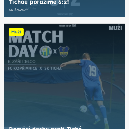
Tichou porážíme 6:2!
so 6.9.2025
Muži